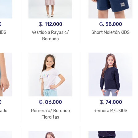
0
₲. 112.000
₲. 58.000
KIDS
Vestido a Rayas c/
Short Moletón KIDS
Bordado
0
₲. 86.000
₲. 74.000
dado
Remera c/ Bordado
Remera M/L KIDS
Florcitas