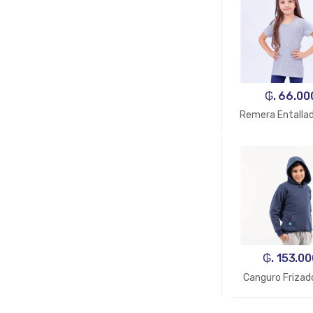
₲. 66.00
Remera Entallad
₲. 153.00
Canguro Frizad