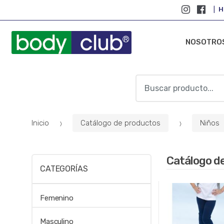
H
NOSOTRO
B
u
s
c
Inicio
Catálogo de productos
Niños
a
r
p
Catálogo d
o
CATEGORÍAS
r
:
Femenino
Masculino