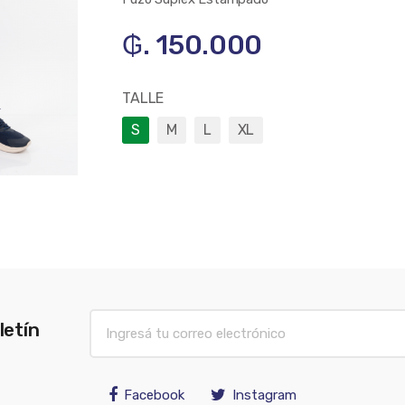
₲. 150.000
TALLE
S
M
L
XL
letín
Facebook
Instagram