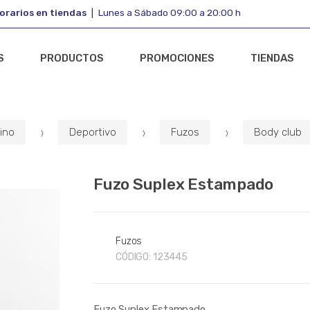
orarios en tiendas
Lunes a Sábado 09:00 a 20:00 h
S
PRODUCTOS
PROMOCIONES
TIENDAS
ino
Deportivo
Fuzos
Body club
Fuzo Suplex Estampado
Fuzos
CÓDIGO:
123445
Fuzo Suplex Estampado